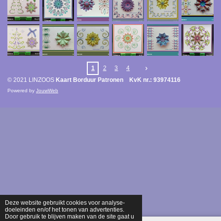
1
2
3
4
© 2021 LINZOOS
Kaart Borduur Patronen KvK nr.: 93974116
Powered by
JouwWeb
Deze website gebruikt cookies voor analyse-
doeleinden en/of het tonen van advertenties.
Door gebruik te blijven maken van de site gaat u