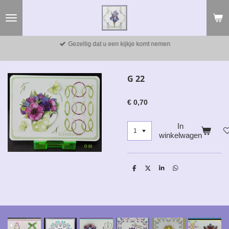
Ga
direct
naar
de
Gezellig dat u een kijkje komt nemen
hoofdinhoud
G 22
€ 0,70
In
winkelwagen
D
D
S
D
e
e
h
e
l
e
a
l
e
l
r
e
n
e
n