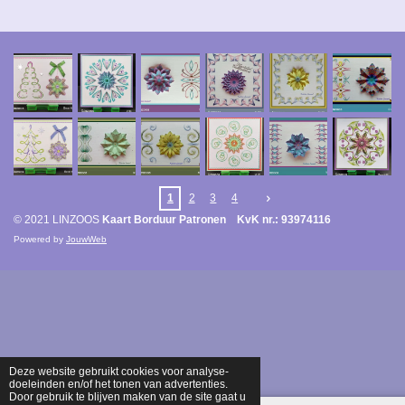
1
2
3
4
© 2021 LINZOOS
Kaart Borduur Patronen KvK nr.: 93974116
Powered by
JouwWeb
Deze website gebruikt cookies voor analyse-
doeleinden en/of het tonen van advertenties.
Door gebruik te blijven maken van de site gaat u