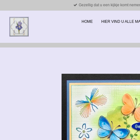
Gezellig dat u een kijkje komt neme
Ga
direct
naar
HOME
HIER VIND U ALLE 
de
hoofdinhoud