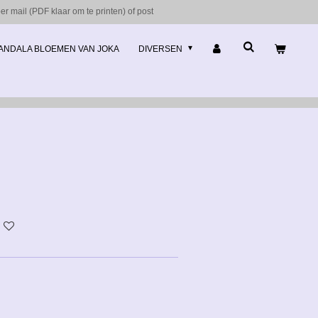
r mail (PDF klaar om te printen) of post
ANDALA BLOEMEN VAN JOKA
DIVERSEN