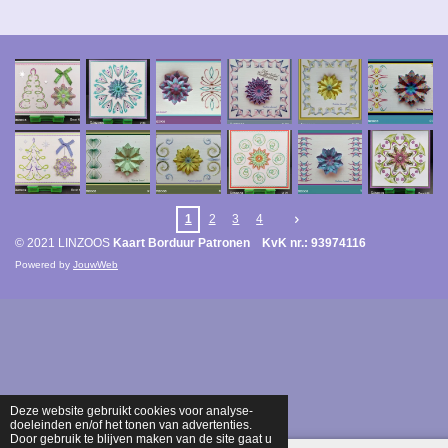
1
2
3
4
© 2021 LINZOOS
Kaart Borduur Patronen KvK nr.: 93974116
Powered by
JouwWeb
Deze website gebruikt cookies voor analyse-
doeleinden en/of het tonen van advertenties.
Door gebruik te blijven maken van de site gaat u