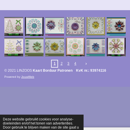
1
2
3
4
© 2021 LINZOOS
Kaart Borduur Patronen KvK nr.: 93974116
Powered by
JouwWeb
Deze website gebruikt cookies voor analyse-
doeleinden en/of het tonen van advertenties.
Door gebruik te blijven maken van de site gaat u