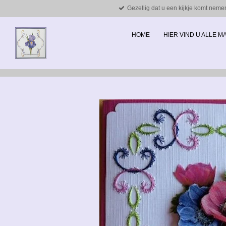
Gezellig dat u een kijkje komt neme
Ga
direct
naar
HOME
HIER VIND U ALLE 
de
hoofdinhoud