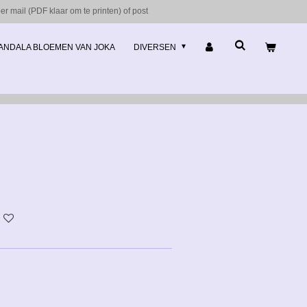
r mail (PDF klaar om te printen) of post
ANDALA BLOEMEN VAN JOKA
DIVERSEN