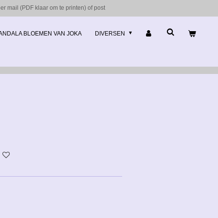
r mail (PDF klaar om te printen) of post
ANDALA BLOEMEN VAN JOKA
DIVERSEN