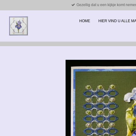
Gezellig dat u een kijkje komt neme
Ga
direct
naar
HOME
HIER VIND U ALLE 
de
hoofdinhoud