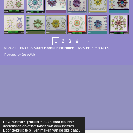
1
2
3
4
© 2021 LINZOOS
Kaart Borduur Patronen KvK nr.: 93974116
Powered by
JouwWeb
Deze website gebruikt cookies voor analyse-
doeleinden en/of het tonen van advertenties.
Door gebruik te blijven maken van de site gaat u