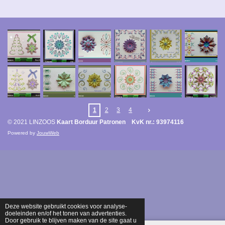
1
2
3
4
© 2021 LINZOOS
Kaart Borduur Patronen KvK nr.: 93974116
Powered by
JouwWeb
Deze website gebruikt cookies voor analyse-
doeleinden en/of het tonen van advertenties.
Door gebruik te blijven maken van de site gaat u