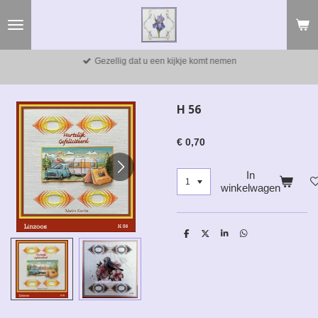
Ga
direct
naar
de
Gezellig dat u een kijkje komt nemen
hoofdinhoud
H 56
€ 0,70
In
winkelwagen
D
D
S
D
e
e
h
e
l
e
a
l
e
l
r
e
n
e
n