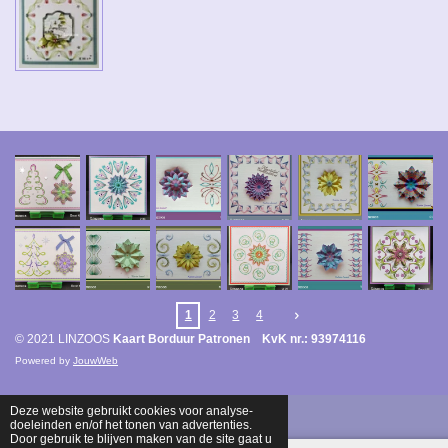
1
2
3
4
© 2021 LINZOOS
Kaart Borduur Patronen KvK nr.: 93974116
Powered by
JouwWeb
Deze website gebruikt cookies voor analyse-
doeleinden en/of het tonen van advertenties.
Door gebruik te blijven maken van de site gaat u