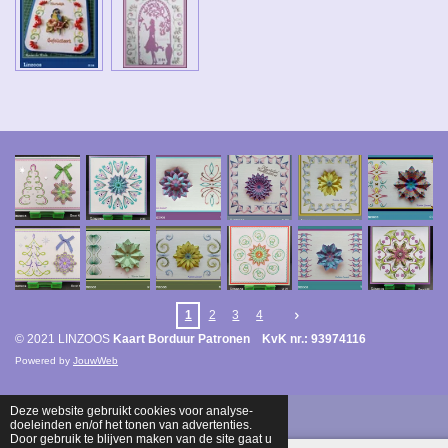
1
2
3
4
© 2021 LINZOOS
Kaart Borduur Patronen KvK nr.: 93974116
Powered by
JouwWeb
Deze website gebruikt cookies voor analyse-
doeleinden en/of het tonen van advertenties.
Door gebruik te blijven maken van de site gaat u