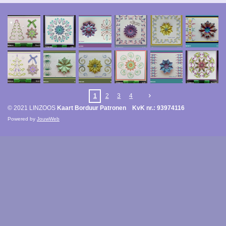
1
2
3
4
© 2021 LINZOOS
Kaart Borduur Patronen KvK nr.: 93974116
Powered by
JouwWeb