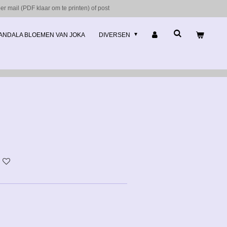
r mail (PDF klaar om te printen) of post
ANDALA BLOEMEN VAN JOKA
DIVERSEN