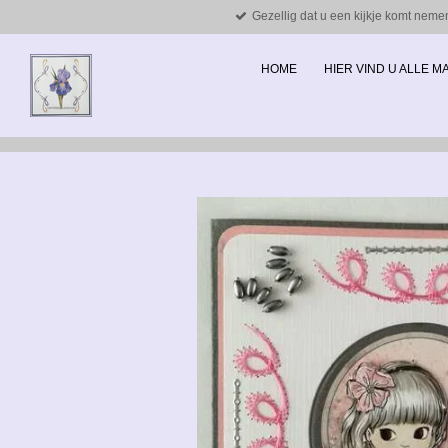
Gezellig dat u een kijkje komt neme
Ga
direct
naar
HOME
HIER VIND U ALLE 
de
hoofdinhoud