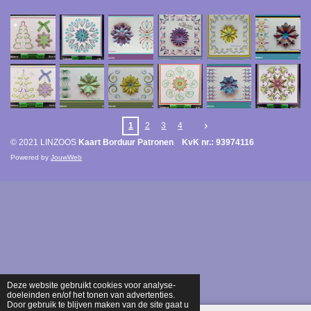
1
2
3
4
© 2021 LINZOOS
Kaart Borduur Patronen KvK nr.: 93974116
Powered by
JouwWeb
Deze website gebruikt cookies voor analyse-
doeleinden en/of het tonen van advertenties.
Door gebruik te blijven maken van de site gaat u