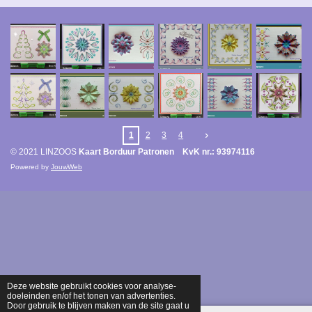
1
2
3
4
© 2021 LINZOOS
Kaart Borduur Patronen KvK nr.: 93974116
Powered by
JouwWeb
Deze website gebruikt cookies voor analyse-
doeleinden en/of het tonen van advertenties.
Door gebruik te blijven maken van de site gaat u