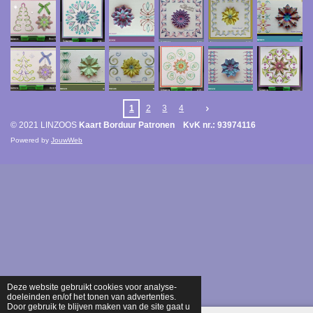
1
2
3
4
© 2021 LINZOOS
Kaart Borduur Patronen KvK nr.: 93974116
Powered by
JouwWeb
Deze website gebruikt cookies voor analyse-
doeleinden en/of het tonen van advertenties.
Door gebruik te blijven maken van de site gaat u