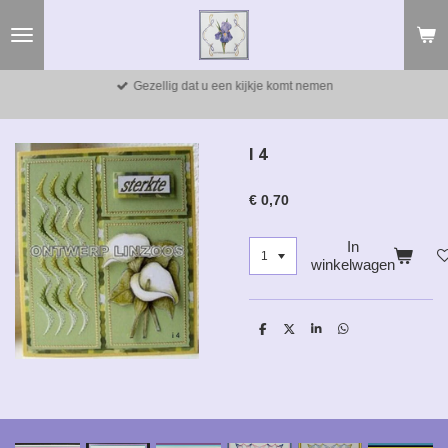
Ga
direct
naar
de
Gezellig dat u een kijkje komt nemen
hoofdinhoud
I 4
€ 0,70
In
winkelwagen
D
D
S
D
e
e
h
e
l
e
a
l
e
l
r
e
n
e
n