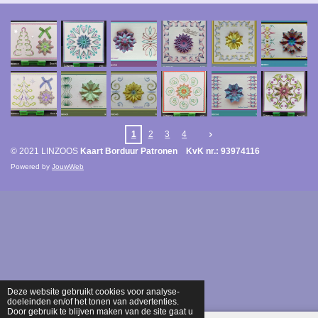
1
2
3
4
© 2021 LINZOOS
Kaart Borduur Patronen KvK nr.: 93974116
Powered by
JouwWeb
Deze website gebruikt cookies voor analyse-
doeleinden en/of het tonen van advertenties.
Door gebruik te blijven maken van de site gaat u