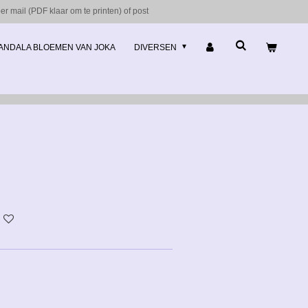
r mail (PDF klaar om te printen) of post
ANDALA BLOEMEN VAN JOKA
DIVERSEN