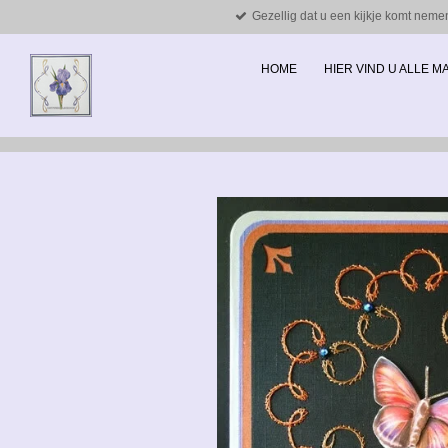
Gezellig dat u een kijkje komt neme
Ga
direct
naar
HOME
HIER VIND U ALLE 
de
hoofdinhoud