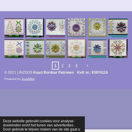
1
2
3
4
© 2021 LINZOOS
Kaart Borduur Patronen KvK nr.: 93974116
Powered by
JouwWeb
Deze website gebruikt cookies voor analyse-
doeleinden en/of het tonen van advertenties.
Door gebruik te blijven maken van de site gaat u