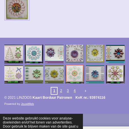
1
2
3
4
© 2021 LINZOOS
Kaart Borduur Patronen KvK nr.: 93974116
Powered by
JouwWeb
Deze website gebruikt cookies voor analyse-
doeleinden en/of het tonen van advertenties.
Door gebruik te blijven maken van de site gaat u