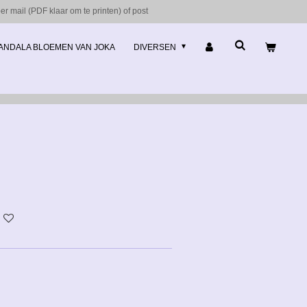
r mail (PDF klaar om te printen) of post
ANDALA BLOEMEN VAN JOKA
DIVERSEN