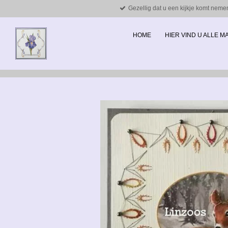
Gezellig dat u een kijkje komt neme
Ga
direct
naar
HOME
HIER VIND U ALLE 
de
hoofdinhoud