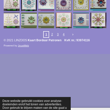
1
2
3
4
© 2021 LINZOOS
Kaart Borduur Patronen KvK nr.: 93974116
Powered by
JouwWeb
Deze website gebruikt cookies voor analyse-
doeleinden en/of het tonen van advertenties.
Door gebruik te blijven maken van de site gaat u