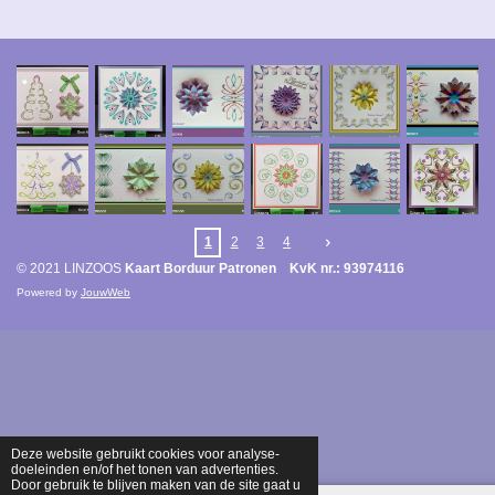
1
2
3
4
© 2021 LINZOOS
Kaart Borduur Patronen KvK nr.: 93974116
Powered by
JouwWeb
Deze website gebruikt cookies voor analyse-
doeleinden en/of het tonen van advertenties.
Door gebruik te blijven maken van de site gaat u