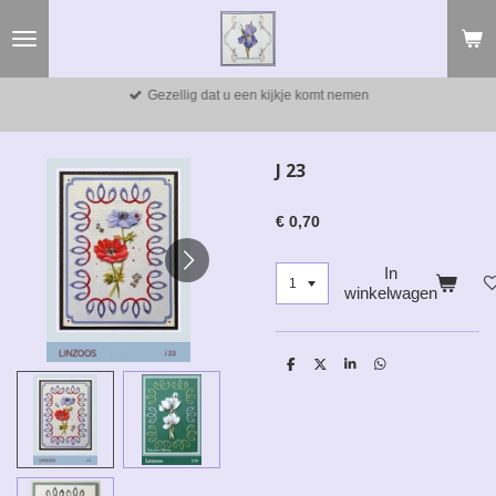
Ga
direct
naar
de
Gezellig dat u een kijkje komt nemen
hoofdinhoud
J 23
€ 0,70
In
winkelwagen
D
D
S
D
e
e
h
e
l
e
a
l
e
l
r
e
n
e
n