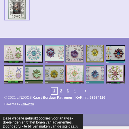
1
2
3
4
© 2021 LINZOOS
Kaart Borduur Patronen KvK nr.: 93974116
Powered by
JouwWeb
Deze website gebruikt cookies voor analyse-
doeleinden en/of het tonen van advertenties.
Door gebruik te blijven maken van de site gaat u