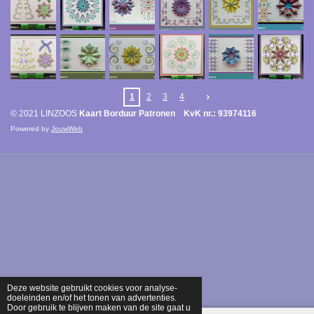
1
2
3
4
© 2021 LINZOOS
Kaart Borduur Patronen KvK nr.: 93974116
Powered by
JouwWeb
Deze website gebruikt cookies voor analyse-
doeleinden en/of het tonen van advertenties.
Door gebruik te blijven maken van de site gaat u