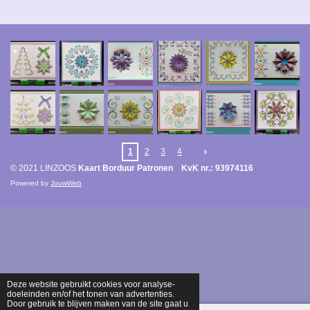
1
2
3
4
© 2021 LINZOOS
Kaart Borduur Patronen KvK nr.: 93974116
Powered by
JouwWeb
Deze website gebruikt cookies voor analyse-
doeleinden en/of het tonen van advertenties.
Door gebruik te blijven maken van de site gaat u