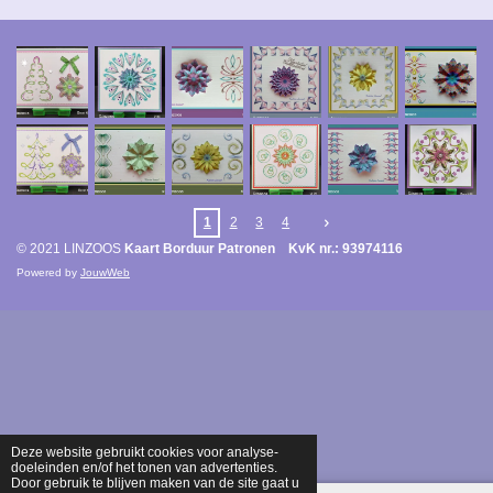
1
2
3
4
© 2021 LINZOOS
Kaart Borduur Patronen KvK nr.: 93974116
Powered by
JouwWeb
Deze website gebruikt cookies voor analyse-
doeleinden en/of het tonen van advertenties.
Door gebruik te blijven maken van de site gaat u