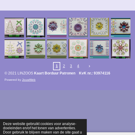
1
2
3
4
© 2021 LINZOOS
Kaart Borduur Patronen KvK nr.: 93974116
Powered by
JouwWeb
Deze website gebruikt cookies voor analyse-
doeleinden en/of het tonen van advertenties.
Door gebruik te blijven maken van de site gaat u