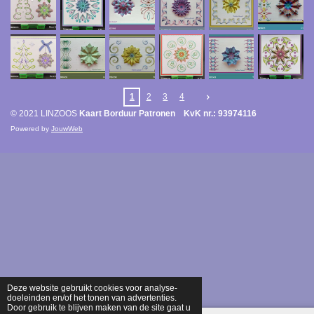
1
2
3
4
© 2021 LINZOOS
Kaart Borduur Patronen KvK nr.: 93974116
Powered by
JouwWeb
Deze website gebruikt cookies voor analyse-
doeleinden en/of het tonen van advertenties.
Door gebruik te blijven maken van de site gaat u