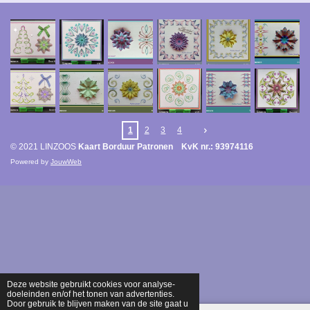
1
2
3
4
© 2021 LINZOOS
Kaart Borduur Patronen KvK nr.: 93974116
Powered by
JouwWeb
Deze website gebruikt cookies voor analyse-
doeleinden en/of het tonen van advertenties.
Door gebruik te blijven maken van de site gaat u