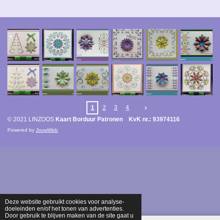
1
2
3
4
© 2021 LINZOOS
Kaart Borduur Patronen KvK nr.: 93974116
Powered by
JouwWeb
Deze website gebruikt cookies voor analyse-
doeleinden en/of het tonen van advertenties.
Door gebruik te blijven maken van de site gaat u