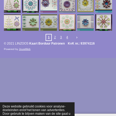
1
2
3
4
© 2021 LINZOOS
Kaart Borduur Patronen KvK nr.: 93974116
Powered by
JouwWeb
Deze website gebruikt cookies voor analyse-
doeleinden en/of het tonen van advertenties.
Door gebruik te blijven maken van de site gaat u