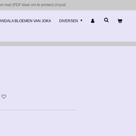
r mail (PDF klaar om te printen) of post
ANDALA BLOEMEN VAN JOKA
DIVERSEN