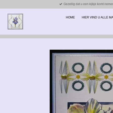
Gezellig dat u een kijkje komt neme
Ga
direct
naar
HOME
HIER VIND U ALLE 
de
hoofdinhoud