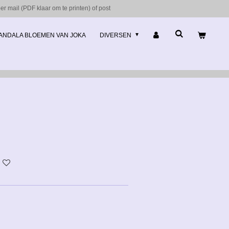
r mail (PDF klaar om te printen) of post
ANDALA BLOEMEN VAN JOKA
DIVERSEN