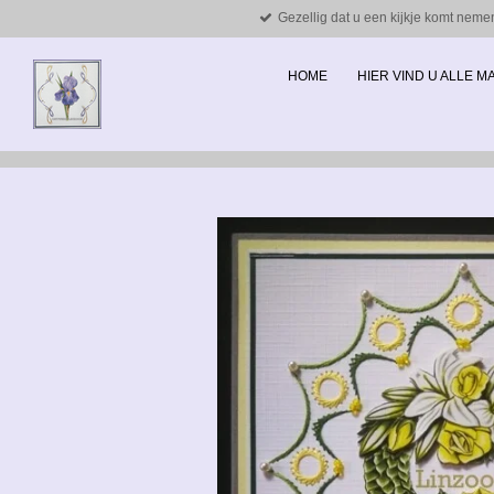
Gezellig dat u een kijkje komt neme
Ga
direct
naar
HOME
HIER VIND U ALLE 
de
hoofdinhoud