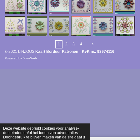
1
2
3
4
© 2021 LINZOOS
Kaart Borduur Patronen KvK nr.: 93974116
Powered by
JouwWeb
Deze website gebruikt cookies voor analyse-
doeleinden en/of het tonen van advertenties.
Door gebruik te blijven maken van de site gaat u