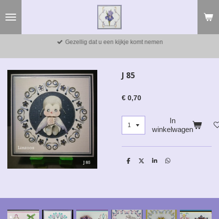
Ga
direct
naar
de
Gezellig dat u een kijkje komt nemen
hoofdinhoud
J 85
€ 0,70
In
winkelwagen
D
D
S
D
e
e
h
e
l
e
a
l
e
l
r
e
n
e
n