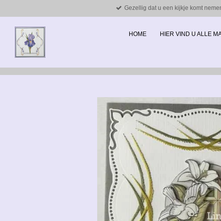
Gezellig dat u een kijkje komt neme
Ga
direct
naar
HOME
HIER VIND U ALLE 
de
hoofdinhoud