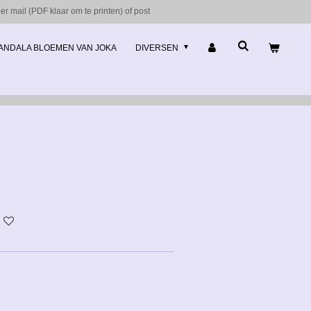
r mail (PDF klaar om te printen) of post
ANDALA BLOEMEN VAN JOKA
DIVERSEN