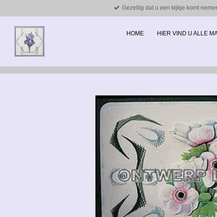
Gezellig dat u een kijkje komt neme
Ga
direct
naar
HOME
HIER VIND U ALLE 
de
hoofdinhoud