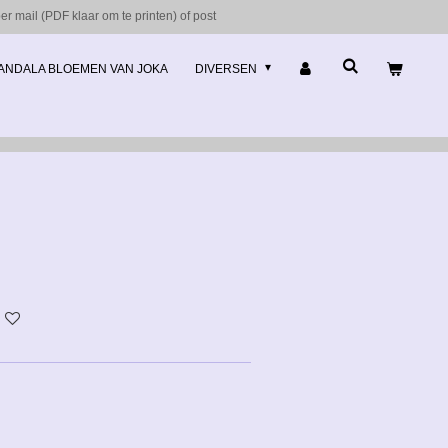
r mail (PDF klaar om te printen) of post
ANDALA BLOEMEN VAN JOKA
DIVERSEN