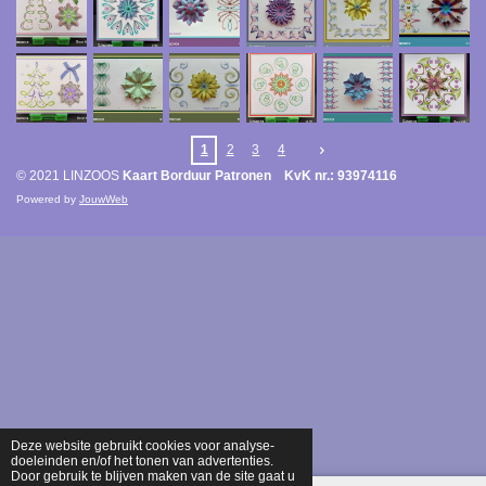
1
2
3
4
© 2021 LINZOOS
Kaart Borduur Patronen KvK nr.: 93974116
Powered by
JouwWeb
Deze website gebruikt cookies voor analyse-
doeleinden en/of het tonen van advertenties.
Door gebruik te blijven maken van de site gaat u