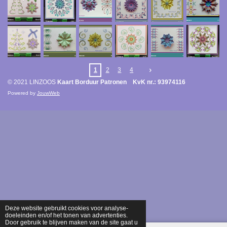
1
2
3
4
© 2021 LINZOOS
Kaart Borduur Patronen KvK nr.: 93974116
Powered by
JouwWeb
Deze website gebruikt cookies voor analyse-
doeleinden en/of het tonen van advertenties.
Door gebruik te blijven maken van de site gaat u