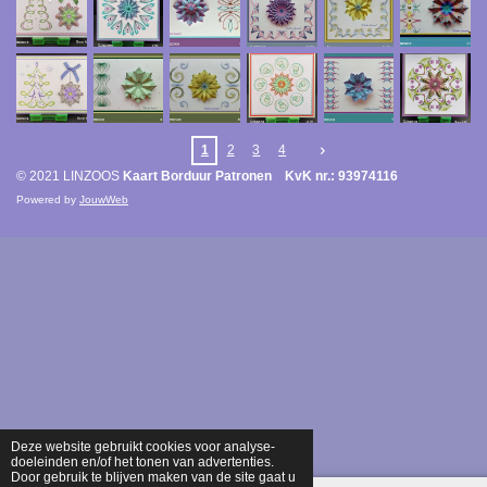
1
2
3
4
© 2021 LINZOOS
Kaart Borduur Patronen KvK nr.: 93974116
Powered by
JouwWeb
Deze website gebruikt cookies voor analyse-
doeleinden en/of het tonen van advertenties.
Door gebruik te blijven maken van de site gaat u