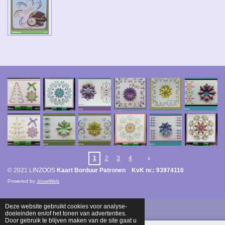
1
2
3
4
© 2021 LINZOOS
Kaart Borduur Patronen KvK nr.: 93974116
Powered by
JouwWeb
Deze website gebruikt cookies voor analyse-
doeleinden en/of het tonen van advertenties.
Door gebruik te blijven maken van de site gaat u