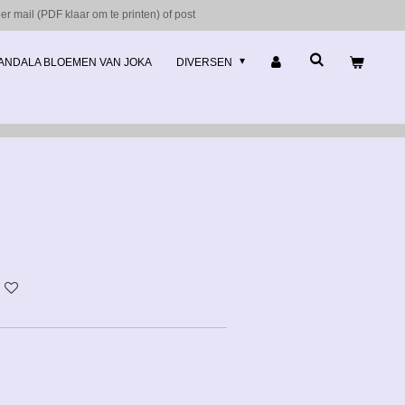
r mail (PDF klaar om te printen) of post
ANDALA BLOEMEN VAN JOKA
DIVERSEN