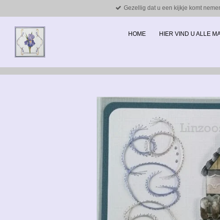
Gezellig dat u een kijkje komt neme
Ga
direct
naar
HOME
HIER VIND U ALLE 
de
hoofdinhoud