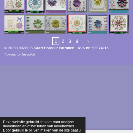
1
2
3
4
© 2021 LINZOOS
Kaart Borduur Patronen KvK nr.: 93974116
Powered by
JouwWeb
Deze website gebruikt cookies voor analyse-
doeleinden en/of het tonen van advertenties.
Door gebruik te blijven maken van de site gaat u