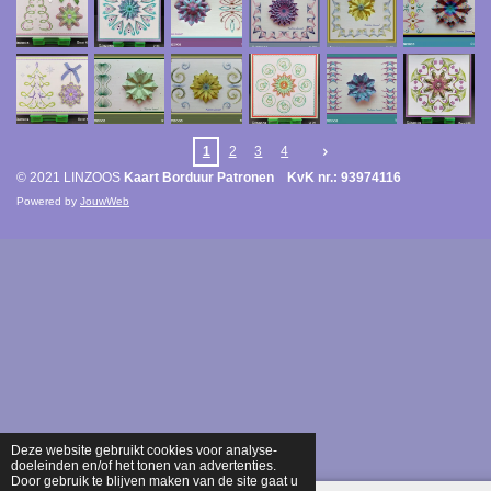
1
2
3
4
© 2021 LINZOOS
Kaart Borduur Patronen KvK nr.: 93974116
Powered by
JouwWeb
Deze website gebruikt cookies voor analyse-
doeleinden en/of het tonen van advertenties.
Door gebruik te blijven maken van de site gaat u