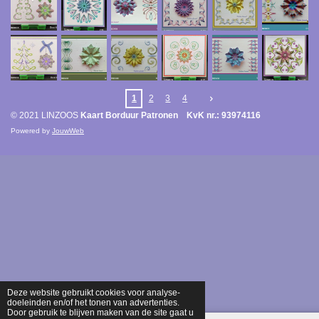
1
2
3
4
© 2021 LINZOOS
Kaart Borduur Patronen KvK nr.: 93974116
Powered by
JouwWeb
Deze website gebruikt cookies voor analyse-
doeleinden en/of het tonen van advertenties.
Door gebruik te blijven maken van de site gaat u