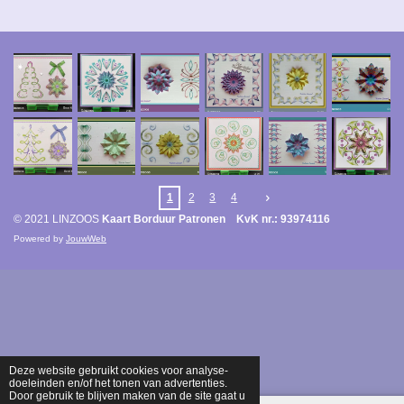
1
2
3
4
© 2021 LINZOOS
Kaart Borduur Patronen KvK nr.: 93974116
Powered by
JouwWeb
Deze website gebruikt cookies voor analyse-
doeleinden en/of het tonen van advertenties.
Door gebruik te blijven maken van de site gaat u