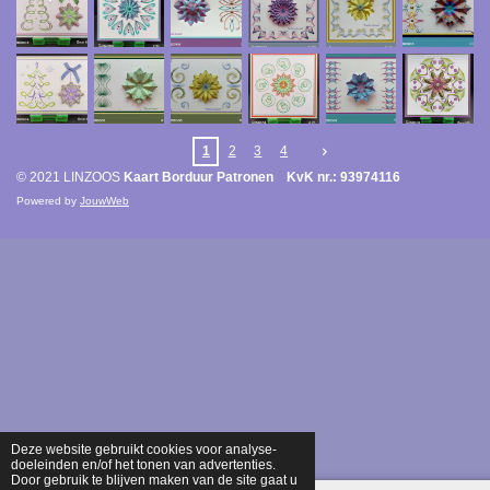
1
2
3
4
© 2021 LINZOOS
Kaart Borduur Patronen KvK nr.: 93974116
Powered by
JouwWeb
Deze website gebruikt cookies voor analyse-
doeleinden en/of het tonen van advertenties.
Door gebruik te blijven maken van de site gaat u