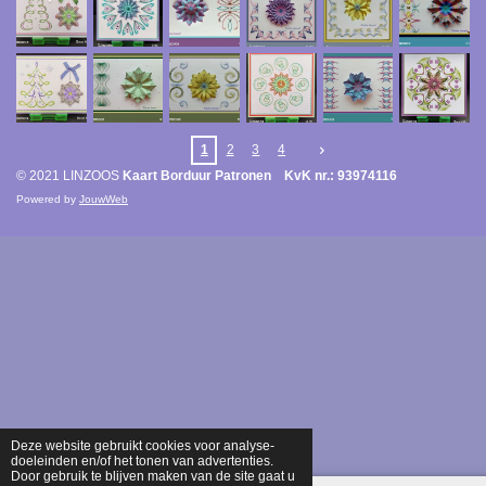
1
2
3
4
© 2021 LINZOOS
Kaart Borduur Patronen KvK nr.: 93974116
Powered by
JouwWeb
Deze website gebruikt cookies voor analyse-
doeleinden en/of het tonen van advertenties.
Door gebruik te blijven maken van de site gaat u