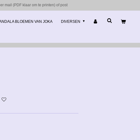
r mail (PDF klaar om te printen) of post
ANDALA BLOEMEN VAN JOKA
DIVERSEN