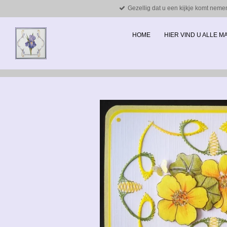
Gezellig dat u een kijkje komt neme
Ga
direct
naar
HOME
HIER VIND U ALLE 
de
hoofdinhoud