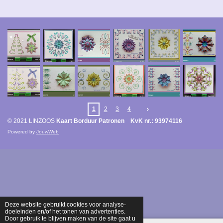
1
2
3
4
© 2021 LINZOOS
Kaart Borduur Patronen KvK nr.: 93974116
Powered by
JouwWeb
Deze website gebruikt cookies voor analyse-
doeleinden en/of het tonen van advertenties.
Door gebruik te blijven maken van de site gaat u